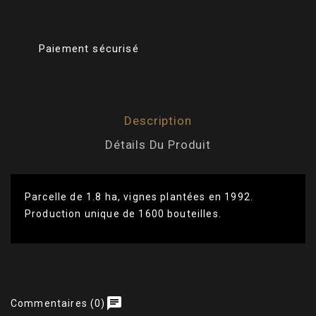
Paiement sécurisé
Description
Détails Du Produit
Parcelle de 1.8 ha, vignes plantées en 1992.
Production unique de 1600 bouteilles.
Cépages
Cabernet Franc
Couleur
Rouge
chat
Commentaires (0)