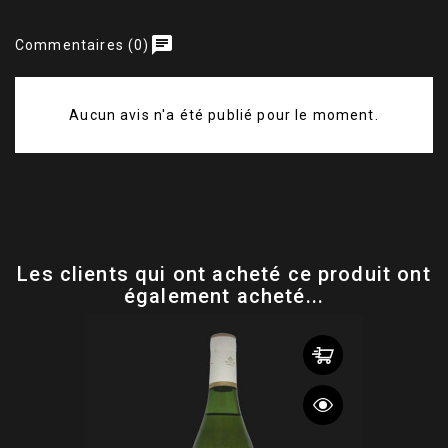
Couleur
Blanc
chat
Commentaires (0)
Type De Vin
Bulles
Aucun avis n'a été publié pour le moment.
Millésimes
1993
Les clients qui ont acheté ce produit ont
également acheté...